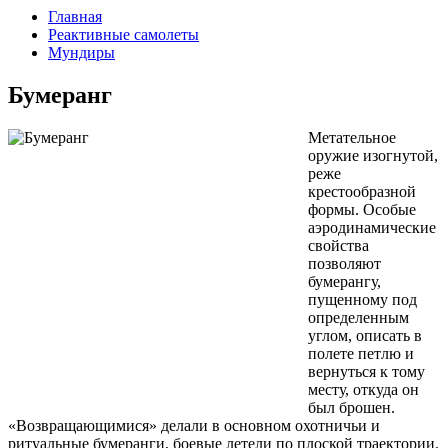
Главная
Реактивные самолеты
Мундиры
Бумеранг
Метательное
оружие изогнутой,
реже
крестообразной
формы. Особые
аэродинамические
свойства
позволяют
бумерангу,
пущенному под
определенным
углом, описать в
полете петлю и
вернуться к тому
месту, откуда он
был брошен.
«Возвращающимися» делали в основном охотничьи и
ритуальные бумеранги, боевые летели по плоской траектории.