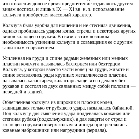
изготовления долгое время предпочтение отдавалось другим
видам доспеха, и лишь в IX — XI вв. н. э. использование
кольчуги приобретает массовый характер.
Кольчуга была удобна для ношения и не стесняла движения,
однако пробивалась ударом копья, стрелы и некоторых других
видов колющего оружия. В связи с этим возникла
необходимость усиления кольчуги и совмещения ее с другим
защитным снаряжением.
Усиленная на груди и спине рядами железных или медных
пластин кольчуга называлась бахтерцем или бехтерцем.
Кольчуга, у которой вместо части колец на груди, животе и
спине вставлялись ряды крупных металлических пластин,
называлась калантарем; калантарь чаще всего делался без
рукавов и состоял из двух связанных между собой половин —
передней и задней.
Облегченная кольчуга из широких и плоских колец,
защищавшая только от рубящего удара, называлась байданой.
Под кольчугу для смягчения удара поддевалась кожаная или
стеганая рубаха (подкольчужник), а для защиты от стрел и
колющего оружия поверх кольчуги иногда прикреплялись
кованые набрюшники или нагрудники (зерцала).