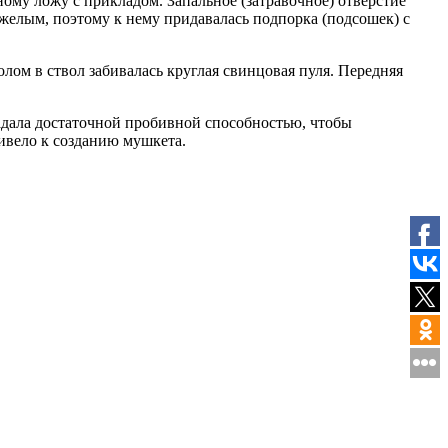
ому ложу с прикладом. Запальное (затравочное) отверстие
желым, поэтому к нему придавалась подпорка (подсошек) с
олом в ствол забивалась круглая свинцовая пуля. Передняя
адала достаточной пробивной способностью, чтобы
ивело к созданию мушкета.