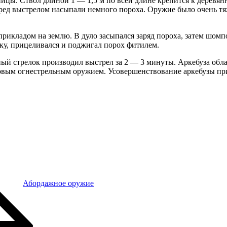
ицы. Ствол длиной 1 — 1,5 м по всей длине крепится к деревянн
ред выстрелом насыпали немного пороха. Оружие было очень тя
прикладом на землю. В дуло засыпался заряд пороха, затем шомп
лку, прицеливался и поджигал порох фитилем.
ый стрелок производил выстрел за 2 — 3 минуты. Аркебуза обл
ковым огнестрельным оружием. Усовершенствование аркебузы пр
Абордажное оружие