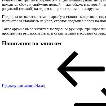
Ручное огнестрельное оружие XV в., дальнейшее развитие ручн
находится сбоку и снабжено полкой — желобком, в который пе
рогулькой (вилкой) на одном конце и острием — на другом.
Подпорка втыкалась в землю, аркебуза ставилась вертикально, 
часть ствола ставилась на упор, стрелок подсыпал порох на по
Такое оружие было значительно удобнее ручницы, тренированн
прострелить рыцарские латы, и стала первым массовым стрел
Навигация по записям
Предыдущая запись:
Назад