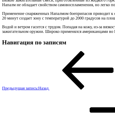
Вязкие зажигательные смеси, приготовленные из жидкого горюч
Напалм не обладает свойством самовоспламенения, но легко по
Применение снаряженных Напалмом боеприпасов приводит к соз
20 минут создает зону с температурой до 2000 градусов на пло
Водой и ветром гасится с трудом. Попадая на кожу, из-за вязк
зажигательном оружии. Широко применялся американцами во 
Навигация по записям
Предыдущая запись:
Назад