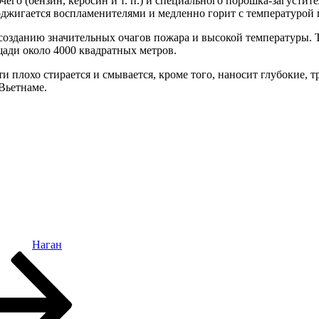
его (бензин, керосин и т. п.) и специального порошка-загусти
джигается воспламенителями и медленно горит с температурой п
данию значительных очагов пожара и высокой температуры. Так
щади около 4000 квадратных метров.
ости плохо стирается и смывается, кроме того, наносит глубокие
Вьетнаме.
Наган